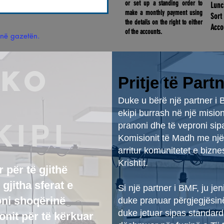
or set up a standing order to
Lun
make a monthly payment using
Sort
the details on the right to either
Acco
of the accounts.
në gazetën.
ën tuaj
For Lifestories International Payme
HKO
GB82RBOS16272310144355
Pritje të Part
Duke u bërë një partner i 
ekipi burrash në një mision:
KIPI
pranoni dhe të veproni sip
Komisionit të Madh me një 
arritur komunitetet e bizn
Krishtit.
r për të gjithë
 gjitha sferat e
Si një partner i BMF, ju je
oni shoqërinë
duke pranuar përgjegjësinë
duke jetuar sipas standar
onit për të kërkuar