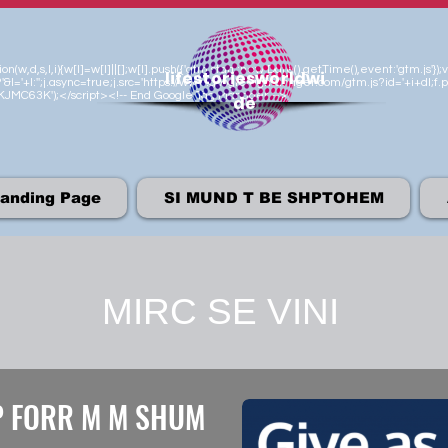
n(w,d,s,l,i){w[l]=w[l]||[];w[l].push({'gtm.start':new Date().getTime(),event:'gtm.js
lifestoriesworldwi
'&l='+l:'';j.async=true;j.src='https://www.googletagmanager.com/gtm.js?id='+i+dl;f.p
M-KJMC63K');</script><!-- End Google Tag Manager -->
de
anding Page
SI MUND T BE SHPTOHEM
MIRC SE VINI
P FORR M M SHUM