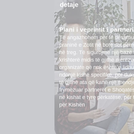
detaje
Plani i veprimit i partneri
Të angazhohem për të dëshmua
praninë e Zotit në botë sot pë
në treg. Të sigurojmë një bazë
krishterë midis të gjithë njerë
organizate që nuk është e lidhu
ndonjë kishë specifike, por d
të gjithë ata që kanë një mendje
frymëzuar partnerët e Shoqatës
në kishat e tyre përkatëse, për
për Kishën