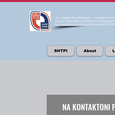
<!-- Google Tag Manager --><script>(functio
[0],j=d.createElement(s),dl=l!='dataLayer'?
(window,document,'script','dataLayer','GT
SHTPI
About
L
NA KONTAKTONI 