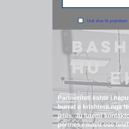
Unë dua të pajtohem 
Paraqisni kërkes
BAS
HU
E
Partneriteti është i hapu
burrat e krishterë nga të
jetës. Ju lutemi kontakt
përmes emailit ose telef