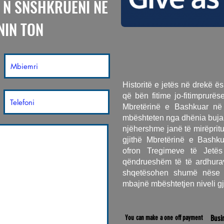
 N SNSHKRUENI NE
NIN TON
Historitë e jetës në drekë ësh
që bën fitime jo-fitimprurës
Mbretërinë e Bashkuar në 
mbështeten nga dhënia bujar
njëhershme janë të mirëpritu
gjithë Mbretërinë e Bashku
ofron Tregimeve të Jet
qëndrueshëm të të ardhura
shqetësohen shumë nëse 
mbajnë mbështetjen niveli gjat
You can make a one off payment
Busi