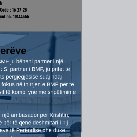
ch
 Code : 16 27 23
unt no. 10144355
nts - USE - IBAN Number
nerëve
BMF ju bëheni partner i një
 Si partner i BMF, ju pritet të
as përgjegjësisë suaj ndaj
fokus në thirrjen e BMF për të
esit të kombi ynë me shpëtimin e
ni një ambasador për Krishtin,
 për të qenë dëshmitari i Tij
deve të Perëndisë dhe duke