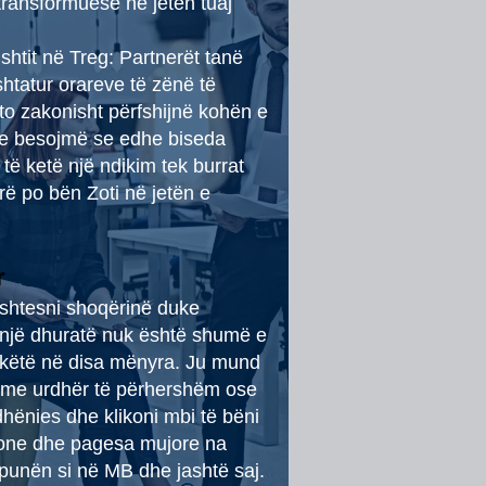
transformuese në jetën tuaj
ishtit në Treg: Partnerët tanë
shtatur orareve të zënë të
o zakonisht përfshijnë kohën e
 ne besojmë se edhe biseda
të ketë një ndikim tek burrat
rë po bën Zoti në jetën e
r
shtesni shoqërinë duke
Asnjë dhuratë nuk është shumë e
 këtë në disa mënyra. Ju mund
 me urdhër të përhershëm ose
dhënies dhe klikoni mbi të bëni
ione dhe pagesa mujore na
unën si në MB dhe jashtë saj.