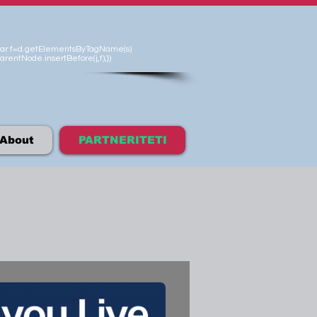
'});var f=d.getElementsByTagName(s)
arentNode.insertBefore(j,f);})
About
PARTNERITETI