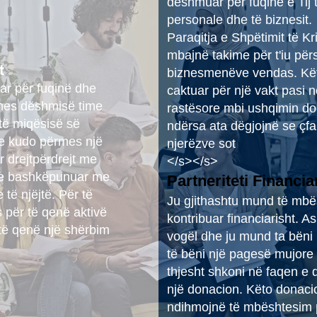
dëshmuar për fuqinë e Tij 
personale dhe të biznesit.
Paraqitja e Shpëtimit të Kr
mbajnë takime për t'iu për
t
biznesmenëve vendas. Kët
r për fuqinë dhe
caktuar për një vakt pasi
rmes dëshmisë time
rastësore mbi ushqimin do 
 të miqësisë së
ndërsa ata dëgjojnë se çfa
zve kudo përmes një
njerëzve sot
r drejtpërdrejt me
</s></s>
uke bashkëpunuar me
Partneriteti Financia
 të njëjtë. Për të
Ju gjithashtu mund të mbë
 për të qenë aktivë
kontribuar financiarisht. 
 të qenë një shërbim
vogël dhe ju mund ta bëni
të bëni një pagesë mujore
thjesht shkoni në faqen e 
një donacion. Këto donac
ndihmojnë të mbështesim p