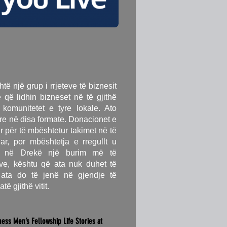
të një grup i rrjeteve të biznesit
e që lidhin bizneset në të gjithë
komunitetet e tyre lokale. Ato
e në disa formate. Donacionet e
r për të mbështetur takimet në të
ar, por mbështetja e rregullt u
ës në Drekë një burim më të
ve, kështu që ata nuk duhet të
ata do të jenë në gjendje të
ë gjithë vitit.
ness Men’s Fellowship Life Stories at