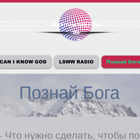
n(w,d,s,l,i){w[l]=w[l]||[];w[l].push({'gtm.start':new Date().getTime(),event:'gtm.js
lifestoriesworldwi
'&l='+l:'';j.async=true;j.src='https://www.googletagmanager.com/gtm.js?id='+i+dl;f.p
M-KJMC63K');</script><!-- End Google Tag Manager -->
de
CAN I KNOW GOD
LSWW RADIO
Познай Бог
Познай Бога
- Что нужно сделать, чтобы п