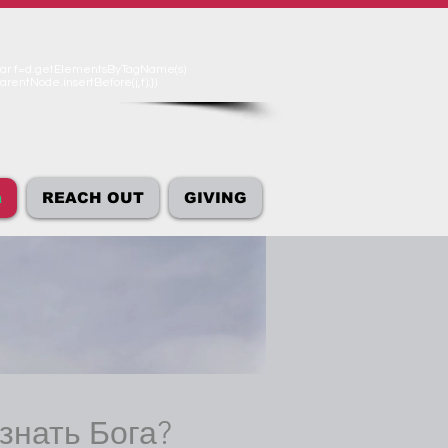
'});var f=d.getElementsByTagName(s)
arentNode.insertBefore(j,f);})
а
REACH OUT
GIVING
ознать Бога?