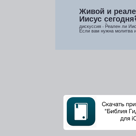
Живой и реале
Иисус сегодня?
Часть 1
дискуссия - Реален ли Ии
Если вам нужна молитва и
есть вопросы #asbury , В
телефону +44 7943550287 📞 И
можете перейти по этой с
оставить свои данные 💻
bit.ly/LifeStoriesSalvationPr