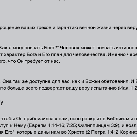
прощение ваших грехов и гарантию вечной жизни через веру
ак я могу познать Бога?" Человек может познать истинного
т характер Бога и Его план для человечества. Именно чер
о, что Он требует от нас.
. Она так же доступна для вас, как и Божьи обетования. 
что больше всего подвергает вашу веру испытанию (Иак. 1:2
гу
, чтобы Он приблизился к нам, ясно раскрыт в Библии: мы 
туп к Нему (Евреям 4:14-16; 7:25; Филиппийцам 3:9), и воз
 Его", которые даны нам во Христе (2 Петра 1:4; 2 Коринф