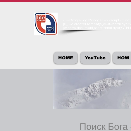
<!-- Google Tag Manager --><script>(functio
[0],j=d.createElement(s),dl=l!='dataLayer'?
(window,document,'script','dataLayer','GT
HOME
YouTube
HOW 
Поиск Бога 