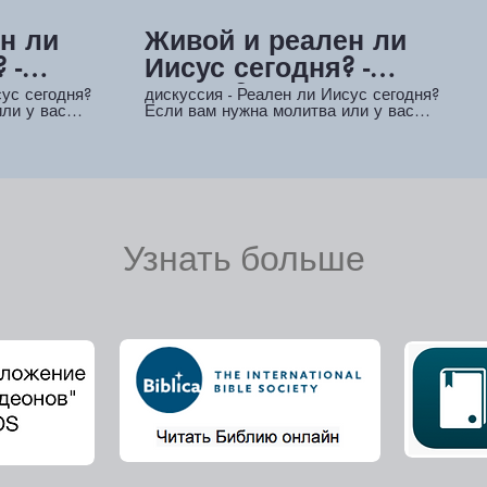
н ли
Живой и реален ли
 -
Иисус сегодня? -
Часть 2
сус сегодня?
дискуссия - Реален ли Иисус сегодня?
ли у вас
Если вам нужна молитва или у вас
атсап нам по
есть вопросы #asbury , Ватсап нам по
ли вы
телефону +44 7943550287 📞 Или вы
сылке и
можете перейти по этой ссылке и
оставить свои данные 💻
ayer
bit.ly/LifeStoriesSalvationPrayer
Узнать больше